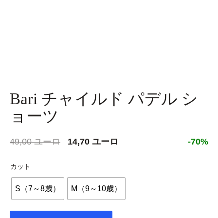
Bari チャイルド パデル シ
ョーツ
元
現
49,00
ユーロ
14,70
ユーロ
-70%
の
在
価
の
カット
格
価
S（7～8歳）
M（9～10歳）
は
格
49,00 €
は
で
14,70 €