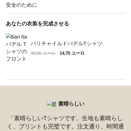
安全のために
あなたの衣装を完成させる
バリチャイルドパデルTシャツ
元
現
49,00
ユーロ
14,70
ユーロ
の
在
価
の
格
価
は
格
49,00 €
は
で
14,70 €
し
で
た。
す。
素晴らしい
「素晴らしいTシャツです。生地も素晴らし
く、プリントも完璧です。注文通り、時間通