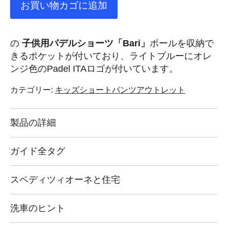
お買い物カゴに追加
し
で
た。
す。
の
子供用パデルショーツ「Bari」
ボールを収納で
きるポケットが付いており、ライトブルーにオレ
ンジ色のPadel ITAロゴが付いています。
カテゴリー:
キッズショートパンツアウトレット
製品の詳細
ガイド全タグ
スペディツィオーネと住宅
洗車のヒント