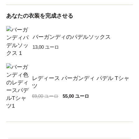
あなたの衣装を完成させる
バーガンディのパデルソックス
13,00
ユーロ
レディース バーガンディ パデル Tシャ
ツ
元
現
69,00
ユーロ
55,00
ユーロ
の
在
価
の
格
価
は
格
69,00 €
は
で
55,00 €