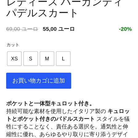
レディース バーガンディ
パデルスカート
元
現
69,00
ユーロ
55,00
ユーロ
-20%
の
在
価
の
カット
格
価
XS
S
M
L
は
格
69,00 €
は
で
55,00 €
お買い物カゴに追加
し
で
た。
す。
ポケットと一体型キュロット付き。
持続可能な素材を使用したイタリア製の
キュロッ
トとポケット付きのパドルスカート
スタイルを犠
牲にすることなく、責任ある選択を。通気性と伸
縮性に優れ、あらゆるやり取りに寄り添うデザイ