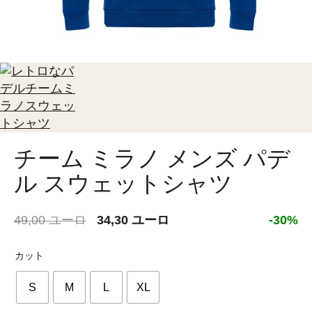
チーム ミラノ メンズ パデ
ル スウェットシャツ
元
現
49,00
ユーロ
34,30
ユーロ
-30%
の
在
価
の
カット
格
価
S
M
L
XL
は
格
49,00 €
は