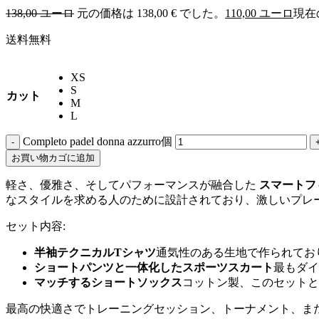
138,00
ユーロ
元の価格は 138,00 € でした。
110,00
ユーロ
現在の
送料無料
XS
S
カット
M
L
Completo padel donna azzurro個
-
お買い物カゴに追加
軽さ、優雅さ、そしてパフォーマンスが融合した
スマートフ
なスタイルを求める人のために設計されており、激しいプレ
セット内容:
半袖テクニカルTシャツ
通気性のある生地で作られてお
ショートパンツと一体化したスポーツスカート
最もダイ
マッチするショートソックス
コットン製、このセットと
最高の快適さでトレーニングセッション、トーナメント、ま