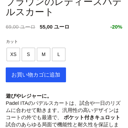
ブラウンのレディースパデ
ルスカート
元
現
69,00
ユーロ
55,00
ユーロ
-20%
の
在
価
の
カット
格
価
XS
S
M
L
は
格
69,00 €
は
で
55,00 €
お買い物カゴに追加
し
で
た。
す。
遊びやレジャーに。
Padel ITAのパデルスカートは、試合や一日のリズ
ムに合わせて動きます。汎用性の高いデザインは
コートの外でも最適で、
ポケット付きキュロット
試合のあらゆる局面で機能性と耐久性を保証しま