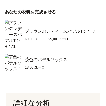
あなたの衣装を完成させる
ブラウンのレディースパデルTシャツ
元
現
69,00
ユーロ
55,00
ユーロ
の
在
価
の
格
価
は
格
茶色のパデルソックス
69,00 €
は
13,00
ユーロ
で
55,00 €
し
で
た。
す。
詳細な分析