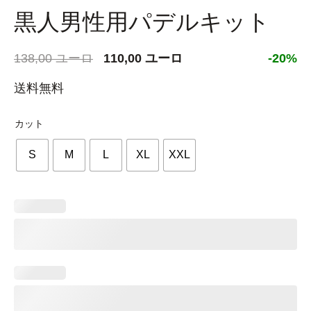
黒人男性用パデルキット
元
現
138,00
ユーロ
110,00
ユーロ
-20%
の
在
送料無料
価
の
格
価
カット
は
格
138,00 €
は
S
M
L
XL
XXL
で
110,00 €
し
で
た。
す。