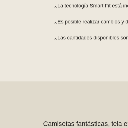
Sí, cada artículo del outlet es u
¿La tecnología Smart Fit está inc
No, la ropa outlet no tiene el par
¿Es posible realizar cambios y 
Sí, se aplican las mismas condi
¿Las cantidades disponibles son
Sí, al ser artículos de fin de lín
Camisetas fantásticas, tela 