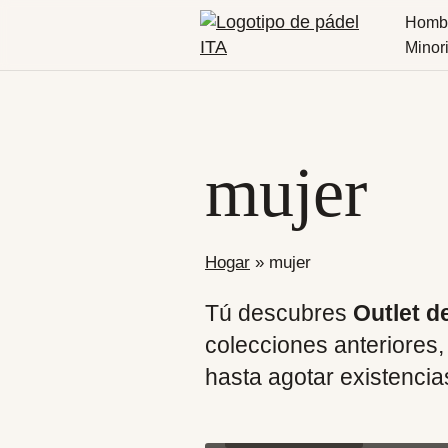
Homb
Minor
mujer
Hogar
»
mujer
Tú descubres
Outlet d
colecciones anteriores,
hasta agotar existencia
camisetas
Afueras