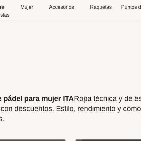
re
Mujer
Accesorios
Raquetas
Puntos d
istas
e pádel para mujer ITA
Ropa técnica y de es
 con descuentos. Estilo, rendimiento y com
s.
Camisetas sin man
Bermudas