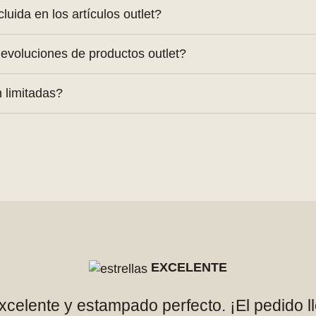
n producto original de colecciones anteriores.
luida en los artículos outlet?
che interactivo Smart Fit.
devoluciones de productos outlet?
ciones estándar de cambio y devolución.
 limitadas?
ea las tallas disponibles están sujetas a agotarse.
EXCELENTE
excelente y estampado perfecto. ¡El pedido l