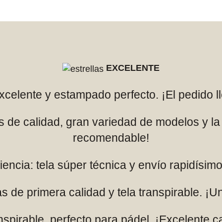
EXCELENTE
excelente y estampado perfecto. ¡El pedido l
es de calidad, gran variedad de modelos y l
recomendable!
encia: tela súper técnica y envío rapidísi
s de primera calidad y tela transpirable. ¡U
pirable, perfecto para pádel. ¡Excelente ca