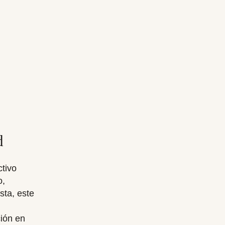
d
ctivo
o,
sta, este
ción en