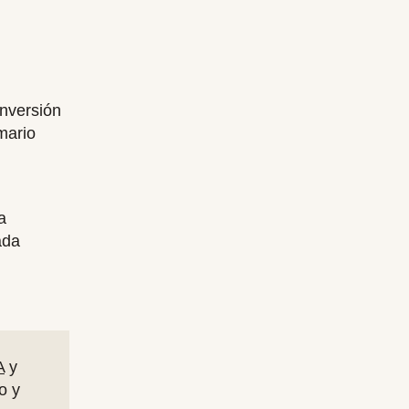
inversión
mario
a
ada
A
y
o y