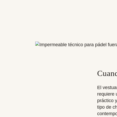
Cuando
El vestua
requiere 
práctico 
tipo de c
contempor