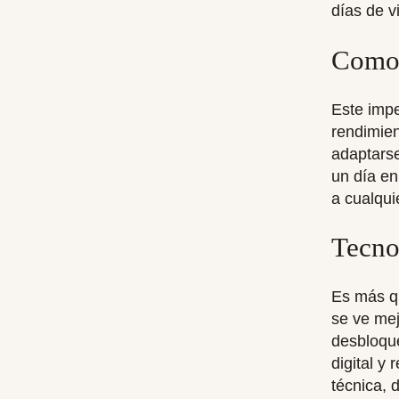
días de vi
Comod
Este impe
rendimien
adaptarse
un día en
a cualqui
Tecno
Es más q
se ve mej
desbloque
digital y
técnica, 