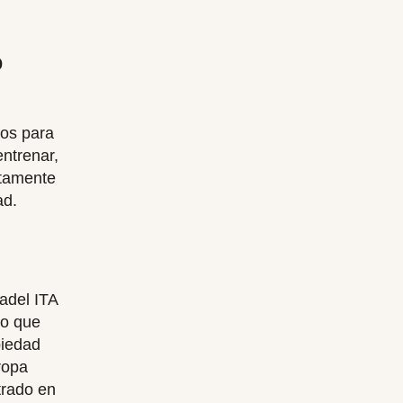
o
dos para
ntrenar,
ctamente
ad.
adel ITA
co que
piedad
ropa
trado en