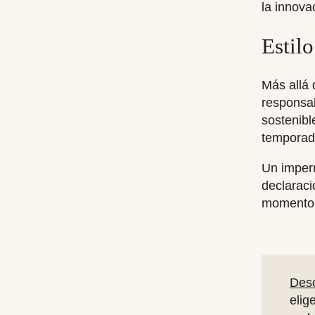
la innova
Estil
Más allá 
responsab
sostenibl
temporad
Un imperm
declaraci
momento d
Desc
elig