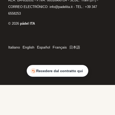
REA: BA-632051 - P.IVA: 08516960724 - SEDE: Trani (BT) -
CORREO ELECTRÓNICO: info@padelita.it - TEL.: +39 347
6558253
© 2026
pádel ITA
Italiano
English
Español
Français
日本語
Recedere dal contratto qui