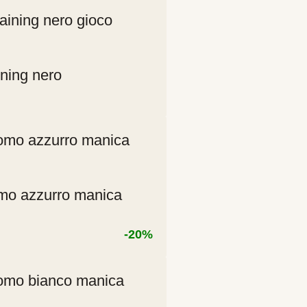
ining nero
mo azzurro manica
-20%
zzo
ale
00 €.