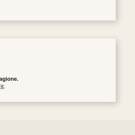
agione.
it
.