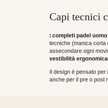
era:
è:
138,00 €.
110,00 €
Capi tecnici 
I
completi padel uomo 
tecniche (manica corta o
assecondare ogni movim
vestibilità ergonomica 
Il design è pensato per 
anche per il pre o post 