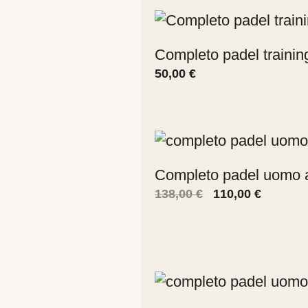
Completo padel trainin
50,00
€
Completo padel uomo 
Il
Il
138,00
€
110,00
€
prezzo
prezzo
originale
attuale
era:
è:
138,00 €.
110,00 €