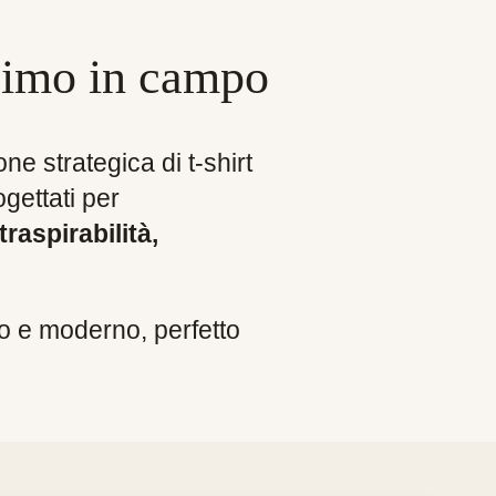
ale
ssimo in campo
00 €.
e strategica di t-shirt
gettati per
raspirabilità,
rio e moderno, perfetto