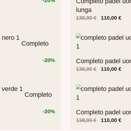
-20%
Completo padel uo
lunga
Il
Il
138,00
€
110,00
€
prezzo
pre
.
originale
attu
era:
è:
Completo
138,00 €.
110,
-20%
Completo padel uo
Il
Il
138,00
€
110,00
€
prezzo
pre
originale
attu
.
era:
è:
Completo
138,00 €.
110,
-20%
Completo padel uo
Il
Il
138,00
€
110,00
€
prezzo
pre