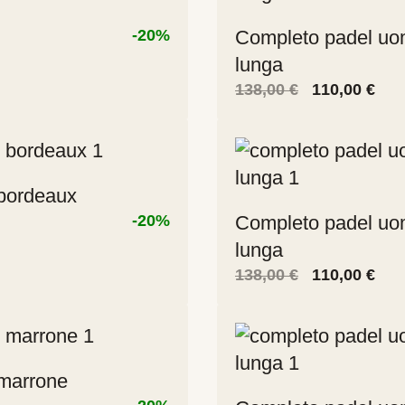
-20%
Completo padel uo
lunga
Il
Il
138,00
€
110,00
€
prezzo
pre
.
originale
attu
era:
è:
138,00 €.
110,
bordeaux
-20%
Completo padel uo
lunga
Il
Il
138,00
€
110,00
€
prezzo
pre
.
originale
attu
era:
è:
138,00 €.
110,
marrone