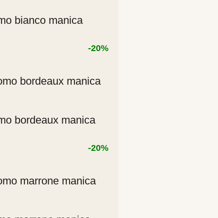
mo bianco manica
-20%
zzo
ale
00 €.
mo bordeaux manica
-20%
zzo
ale
00 €.