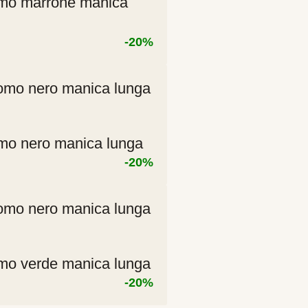
mo marrone manica
-20%
zzo
ale
00 €.
mo nero manica lunga
-20%
zzo
ale
00 €.
mo verde manica lunga
-20%
zzo