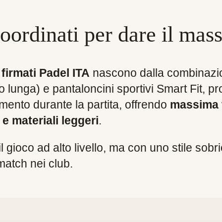
originale
attu
.
era:
è:
coordinati per dare il ma
138,00 €.
110,
firmati Padel ITA
nascono dalla combinazion
 lunga) e pantaloncini sportivi Smart Fit, pro
ento durante la partita, offrendo
massima t
e materiali leggeri
.
il gioco ad alto livello, ma con uno stile sob
match nei club.