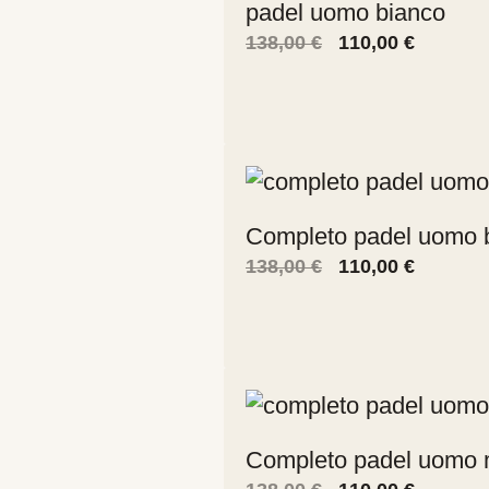
padel uomo bianco
Il
Il
138,00
€
110,00
€
prezzo
prezzo
originale
attuale
era:
è:
138,00 €.
110,00 €
Completo padel uomo 
Il
Il
138,00
€
110,00
€
prezzo
prezzo
originale
attuale
era:
è:
138,00 €.
110,00 €
Completo padel uomo 