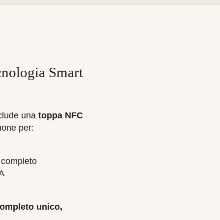
ecnologia Smart
nclude una
toppa NFC
hone per:
l completo
TA
ompleto unico,