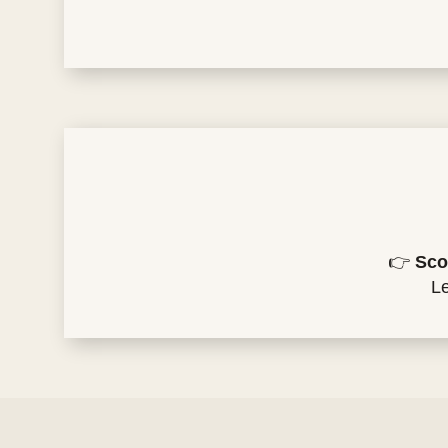
👉
Sco
Le