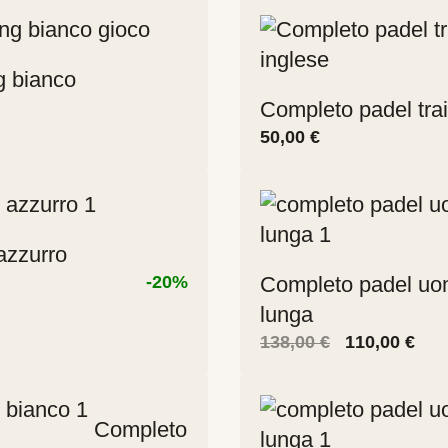
g bianco
Completo padel tra
50,00
€
azzurro
-20%
Completo padel uo
lunga
Il
Il
138,00
€
110,00
€
prezzo
pre
.
originale
attu
era:
è:
Completo
138,00 €.
110,