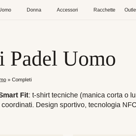
Uomo
Donna
Accessori
Racchette
Outle
i Padel Uomo
omo
»
Completi
Smart Fit
: t-shirt tecniche (manica corta o l
rti coordinati. Design sportivo, tecnologia NF