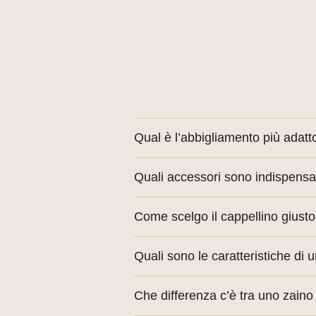
Qual è l’abbigliamento più adatt
T-shirt tecniche traspiranti, panta
Quali accessori sono indispensab
surriscaldarsi.
Cappellino, calzini tecnici e una
Come scelgo il cappellino giusto
organizzazione in campo.
Scegli modelli traspiranti con vi
Quali sono le caratteristiche di
come la microfibra.
Deve essere traspirante, con cuc
Che differenza c’è tra uno zain
durante i movimenti rapidi.