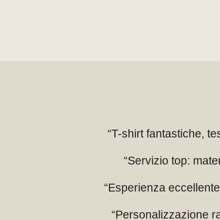
Lo zaino è ideale per chi cerca p
tornei o trasferte.
“T-shirt fantastiche, t
“Servizio top: mater
“Esperienza eccellente:
“Personalizzazione ra