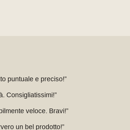
aggiore capienza ed è perfetto per
ato puntuale e preciso!”
à. Consigliatissimi!”
bilmente veloce. Bravi!”
vero un bel prodotto!”