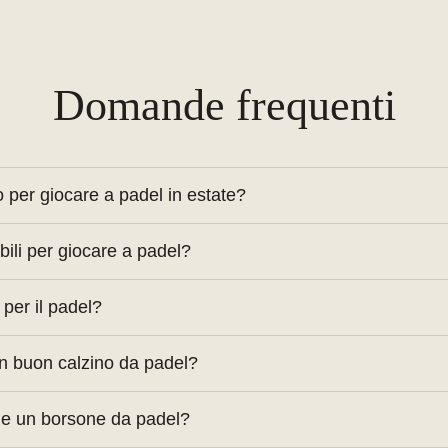
Domande frequenti
o per giocare a padel in estate?
loncini leggeri e calzini sportivi sono l’ideale per affronta
ili per giocare a padel?
 borsa porta racchette sono tra gli accessori più utili pe
 per il padel?
siera per proteggere la vista dal sole. Meglio se con chius
 un buon calzino da padel?
iture piatte e sostegno plantare per evitare sfregament
o e un borsone da padel?