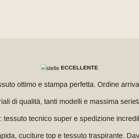
raticità e trasporto su spalla, mentre il borsone offre m
ECCELLENTE
essuto ottimo e stampa perfetta. Ordine arriv
iali di qualità, tanti modelli e massima seriet
 tessuto tecnico super e spedizione incredi
pida, cuciture top e tessuto traspirante. Dav