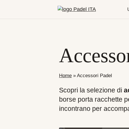
Accessor
Home
»
Accessori Padel
Scopri la selezione di
a
borse porta racchette pe
incontrano per accompag
Calzini
Borse e Zaini