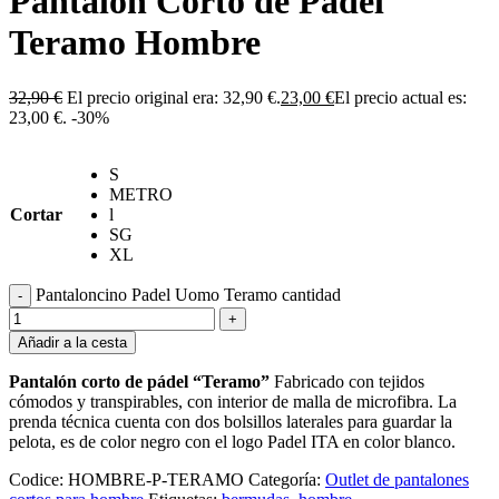
Pantalón Corto de Pádel
Teramo Hombre
32,90
€
El precio original era: 32,90 €.
23,00
€
El precio actual es:
23,00 €.
-30%
S
METRO
Cortar
l
SG
XL
Pantaloncino Padel Uomo Teramo cantidad
-
+
Añadir a la cesta
Pantalón corto de pádel “Teramo”
Fabricado con tejidos
cómodos y transpirables, con interior de malla de microfibra. La
prenda técnica cuenta con dos bolsillos laterales para guardar la
pelota, es de color negro con el logo Padel ITA en color blanco.
Codice:
HOMBRE-P-TERAMO
Categoría:
Outlet de pantalones