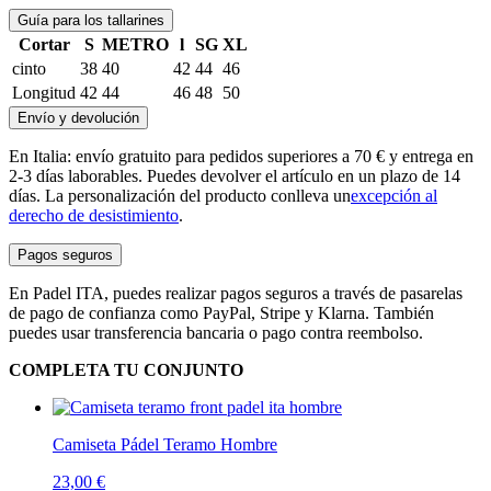
Guía para los tallarines
Cortar
S
METRO
l
SG
XL
cinto
38
40
42
44
46
Longitud
42
44
46
48
50
Envío y devolución
En Italia: envío gratuito para pedidos superiores a 70 € y entrega en
2-3 días laborables. Puedes devolver el artículo en un plazo de 14
días. La personalización del producto conlleva un
excepción al
derecho de desistimiento
.
Pagos seguros
En Padel ITA, puedes realizar pagos seguros a través de pasarelas
de pago de confianza como PayPal, Stripe y Klarna. También
puedes usar transferencia bancaria o pago contra reembolso.
COMPLETA TU CONJUNTO
Camiseta Pádel Teramo Hombre
23,00
€