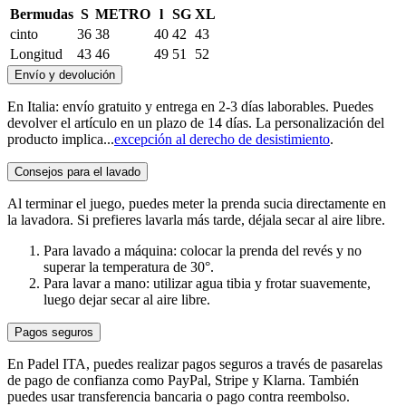
Bermudas
S
METRO
l
SG
XL
cinto
36
38
40
42
43
Longitud
43
46
49
51
52
Envío y devolución
En Italia: envío gratuito y entrega en 2-3 días laborables. Puedes
devolver el artículo en un plazo de 14 días. La personalización del
producto implica...
excepción al derecho de desistimiento
.
Consejos para el lavado
Al terminar el juego, puedes meter la prenda sucia directamente en
la lavadora. Si prefieres lavarla más tarde, déjala secar al aire libre.
Para lavado a máquina: colocar la prenda del revés y no
superar la temperatura de 30°.
Para lavar a mano: utilizar agua tibia y frotar suavemente,
luego dejar secar al aire libre.
Pagos seguros
En Padel ITA, puedes realizar pagos seguros a través de pasarelas
de pago de confianza como PayPal, Stripe y Klarna. También
puedes usar transferencia bancaria o pago contra reembolso.