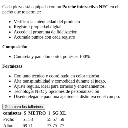
Cada pieza está equipada con un
Parche interactivo NFC
en el
pecho que te permite:
Verificar la autenticidad del producto
Registrar propiedad digital
Accede al programa de fidelización
Acumula puntos con cada registro
Composición
Camiseta y pantalón corto: poliéster 100%
Fortalezas
Conjunto técnico y coordinado en color marrón.
Alta transpirabilidad y comodidad durante el juego.
Ajuste regular, ideal para torneos y entrenamientos.
Tecnología NFC y opciones de personalización
Diseño elegante para una apariencia distintiva en el campo.
Guía para los tallarines
camisetas
S
METRO
l
SG
XL
Pecho
51
53
55
57
59
Altura
69
71
73
75
77