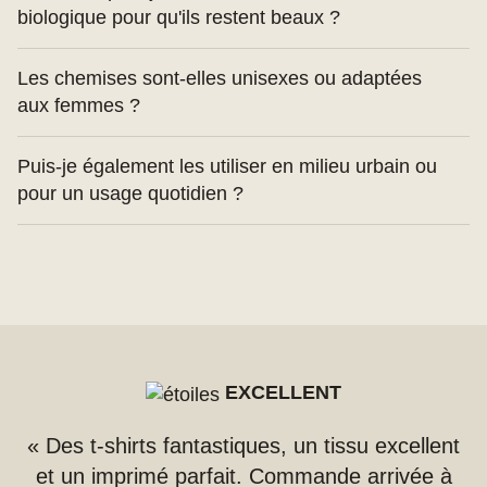
parfait pour marcher, s'étirer ou s'échauffer.
biologique pour qu'ils restent beaux ?
Nous recommandons un lavage à 30 °C avec une
Les chemises sont-elles unisexes ou adaptées
lessive délicate. Évitez le sèche-linge et
aux femmes ?
l'adoucissant pour préserver la fibre naturelle.
Cette catégorie comprend des t-shirts conçus
Puis-je également les utiliser en milieu urbain ou
spécifiquement pour une coupe féminine, avec une
pour un usage quotidien ?
coupe régulière.
Absolument. Leur design minimaliste et élégant les
rend parfaits même en dehors du sport.
EXCELLENT
« Des t-shirts fantastiques, un tissu excellent
et un imprimé parfait. Commande arrivée à