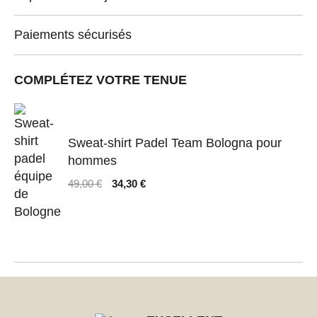
Paiements sécurisés
COMPLÉTEZ VOTRE TENUE
Sweat-shirt Padel Team Bologna pour
hommes
Le
Le
49,00
€
34,30
€
prix
prix
initial
actuel
était :
est :
49,00 €.
34,30 €.