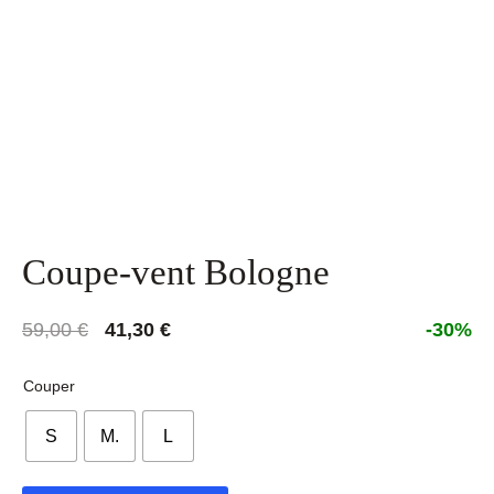
Coupe-vent Bologne
Le
Le
59,00
€
41,30
€
-30%
prix
prix
initial
actuel
Couper
était :
est :
S
M.
L
59,00 €.
41,30 €.