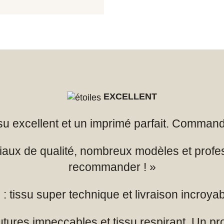
EXCELLENT
issu excellent et un imprimé parfait. Comman
iaux de qualité, nombreux modèles et profe
recommander ! »
: tissu super technique et livraison incroya
utures impeccables et tissu respirant. Un pro