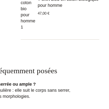
pour homme
47,00
€
réquemment posées
serrée ou ample ?
lière : elle suit le corps sans serrer,
es morphologies.