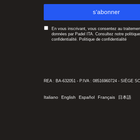
En vous inscrivant, vous consentez au traitemen
données par Padel ITA. Consultez notre politiqu
confidentialité.
Politique de confidentialité
REA : BA-632051 - P.IVA : 08516960724 - SIÈGE SOCI
Italiano
English
Español
Français
日本語