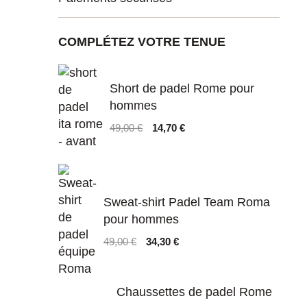
COMPLÉTEZ VOTRE TENUE
Short de padel Rome pour
hommes
Le
Le
49,00
€
14,70
€
prix
prix
initial
actuel
était :
est :
49,00 €.
14,70 €.
Sweat-shirt Padel Team Roma
pour hommes
Le
Le
49,00
€
34,30
€
prix
prix
initial
actuel
était :
est :
Chaussettes de padel Rome
49,00 €.
34,30 €.