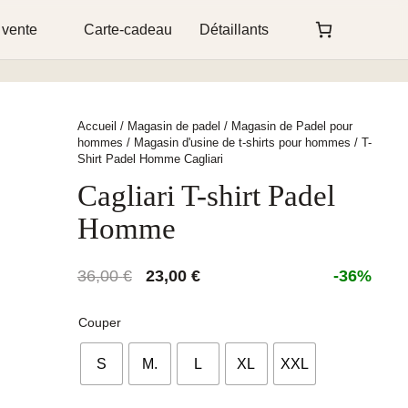
 vente
Carte-cadeau
Détaillants
Accueil
/
Magasin de padel
/
Magasin de Padel pour
hommes
/
Magasin d'usine de t-shirts pour hommes
/ T-
Shirt Padel Homme Cagliari
Cagliari T-shirt Padel
Homme
Le
Le
36,00
€
23,00
€
-36%
prix
prix
initial
actuel
Couper
était :
est :
S
M.
L
XL
XXL
36,00 €.
23,00 €.