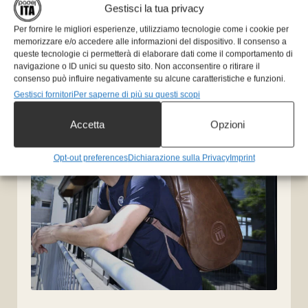
Gestisci la tua privacy
Per fornire le migliori esperienze, utilizziamo tecnologie come i cookie per
memorizzare e/o accedere alle informazioni del dispositivo. Il consenso a
queste tecnologie ci permetterà di elaborare dati come il comportamento di
Articoli consigliati
navigazione o ID unici su questo sito. Non acconsentire o ritirare il
consenso può influire negativamente su alcune caratteristiche e funzioni.
Gestisci fornitori
Per saperne di più su questi scopi
Accetta
Opzioni
Opt-out preferences
Dichiarazione sulla Privacy
Imprint