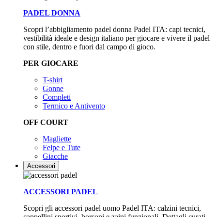
PADEL DONNA
Scopri l’abbigliamento padel donna Padel ITA: capi tecnici,
vestibilità ideale e design italiano per giocare e vivere il padel
con stile, dentro e fuori dal campo di gioco.
PER GIOCARE
T-shirt
Gonne
Completi
Termico e Antivento
OFF COURT
Magliette
Felpe e Tute
Giacche
Accessori
ACCESSORI PADEL
Scopri gli accessori padel uomo Padel ITA: calzini tecnici,
cappellini sportivi, borsoni e zaini funzionali. Dettagli curati,