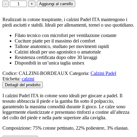
Calzini
-
+
Aggiungi al carrello
padel
bordeaux
Realizzati in cotone traspirante, i calzini Padel ITA mantengono i
quantità
piedi asciutti e stabili. Ideali per allenamenti, tornei o uso quotidiano.
Filato tecnico con microfori per ventilazione costante
Cuciture piatte per il massimo del comfort
Tallone anatomico, studiato per movimenti rapidi
Calzini ideali per uso agonistico o amatoriale
Resistenza certificata dopo oltre 30 lavaggi
Disponibili in un’unica taglia unisex
Codice:
CALZINI-BORDEAUX
Categoria:
Calzini Padel
Etichetta:
calzini
Dettagli del prodotto
I calzini Padel ITA in cotone sono ideali per giocare a padel. Il
tessuto abbraccia il piede e la gamba fin sotto il polpaccio,
garantendo la massima comodità durante il gioco. Le calze sono
leggermente elasticizzate e presentano rinforzi a costine all’altezza
del collo del piede e nella parte superiore alla caviglia.
Composizione: 75% cotone pettinato, 22% poliestere, 3% elastan.