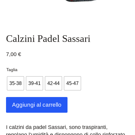
Calzini Padel Sassari
7,00
€
Taglia
35-38
39-41
42-44
45-47
Aggiungi al carrello
I calzini da padel Sassari, sono traspiranti,
regolano l’umidità e dispongono di collo rinforzato.