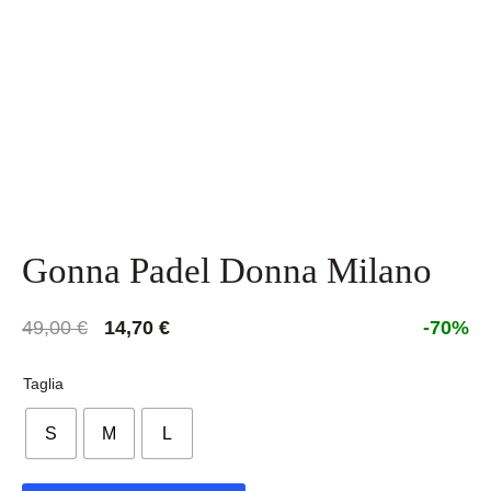
Gonna Padel Donna Milano
Il
Il
49,00
€
14,70
€
-70%
prezzo
prezzo
originale
attuale
Taglia
era:
è:
S
M
L
49,00 €.
14,70 €.