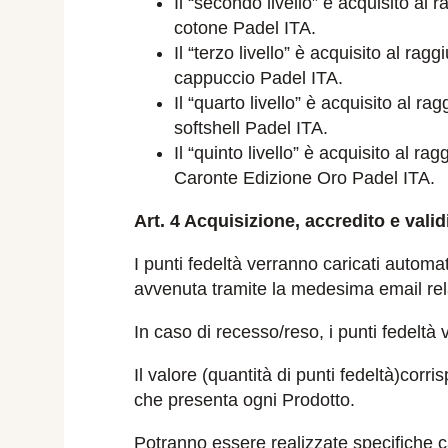
Il “secondo livello” è acquisito al 
cotone Padel ITA.
Il “terzo livello” è acquisito al ra
cappuccio Padel ITA.
Il “quarto livello” è acquisito al r
softshell Padel ITA.
Il “quinto livello” è acquisito al r
Caronte Edizione Oro Padel ITA.
Art. 4 Acquisizione, accredito e valid
I punti fedeltà verranno caricati automa
avvenuta tramite la medesima email rela
In caso di recesso/reso, i punti fedeltà 
Il valore (quantità di punti fedeltà)corr
che presenta ogni Prodotto.
Potranno essere realizzate specifiche c