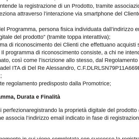
 intende la registrazione di un Prodotto, tramite associazi
eziona attraverso l’interazione via smartphone del Cliente
o del Programma, persona fisica individuata dall’indirizzo
gitale del prodotto” (tramite toppa interattiva);
a di riconoscimento dei Clienti che effettuano acquisti s
l. Il programma di riconoscimento consiste, a chi ne intend
ato, così come l’iscrizione allo stesso, dal Regolamento in
a Padel ITA di Del Re Alessandro, C.F.DLRLSN79P11A66
;
nte regolamento predisposto dalla Promotrice;
ramma, Durata e Finalità
 perfezionaregistrando la proprietà digitale del prodotto (
ne associa l’indirizzo email indicato in fase di registrazion