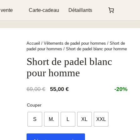
 vente
Carte-cadeau
Détaillants
Accueil
/
Vêtements de padel pour hommes
/
Short de
padel pour hommes
/ Short de padel blanc pour homme
Short de padel blanc
pour homme
Le
Le
69,00
€
55,00
€
-20%
prix
prix
initial
actuel
Couper
était :
est :
S
M.
L
XL
XXL
69,00 €.
55,00 €.