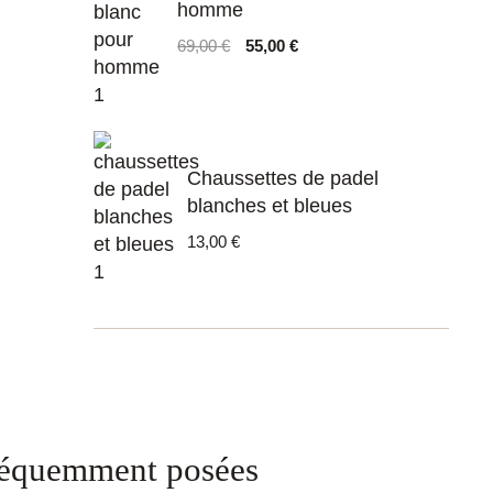
homme
Le
Le
69,00
€
55,00
€
prix
prix
initial
actuel
était :
est :
69,00 €.
55,00 €.
Chaussettes de padel
blanches et bleues
13,00
€
réquemment posées