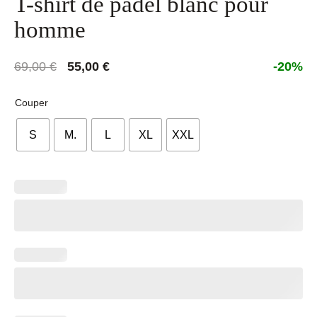
T-shirt de padel blanc pour
homme
Le
Le
69,00
€
55,00
€
-20%
prix
prix
initial
actuel
Couper
était :
est :
S
M.
L
XL
XXL
69,00 €.
55,00 €.