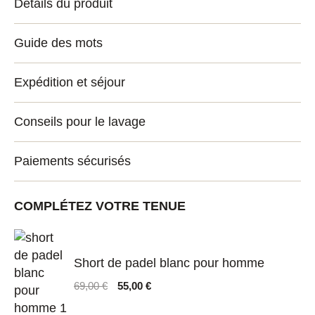
Détails du produit
Guide des mots
Expédition et séjour
Conseils pour le lavage
Paiements sécurisés
COMPLÉTEZ VOTRE TENUE
Short de padel blanc pour homme
Le
Le
69,00
€
55,00
€
prix
prix
initial
actuel