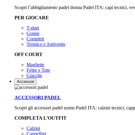
Scopri l’abbigliamento padel donna Padel ITA: capi tecnici, vestib
PER GIOCARE
T-shirt
Gonne
Completi
Termico e Antivento
OFF COURT
Magliette
Felpe e Tute
Giacche
Accessori
ACCESSORI PADEL
Scopri gli accessori padel uomo Padel ITA: calzini tecnici, cappell
COMPLETA L’OUTFIT
Calzini
Cappellini